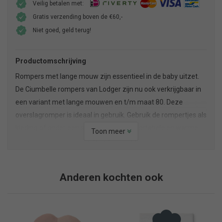
Veilig betalen met:
Gratis verzending boven de €60,-
Niet goed, geld terug!
Productomschrijving
Rompers met lange mouw zijn essentieel in de baby uitzet.
De Ciumbelle rompers van Lodger zijn nu ook verkrijgbaar in
een variant met lange mouwen en t/m maat 80. Deze
overslagromper is ideaal in gebruik. Gebruik de rompertjes als
kleding of onder een slaapzak. De comfortabele en warme
Toon meer
baby rompers zijn gemaakt van 100% katoen met een
wafelstructuur.
De omslagromper is ademend en voelt zacht en comfortabel
Anderen kochten ook
aan voor je baby.Deze handige rompertjes hebben een
overslag met drukknoopjes waardoor je de romper
gemakkelijk aan kan doen, zonder dat je de romper over het