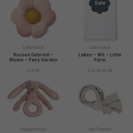
hoofdje van je baby hoeft te trekken. Daarnaast hebben deze
Sale
baby rompers extra plooien bij de billen zodat er meer ruimte
is voor de luier en de randen niet knellen.
De rompers lange mouw zijn verkrijgbaar in mooie tijdloze
kleuren die perfect passen bij de rest van onze collectie.
Little Dutch
Little Dutch
Kussen Gebreid –
Laken – Wit – Little
Bloem – Fairy Garden
Farm
€
24.95
€
16.95
€
8.48
Happy Horse
van Pauline