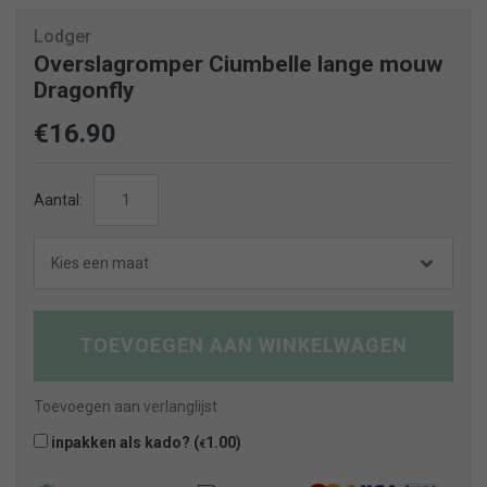
Lodger
Overslagromper Ciumbelle lange mouw
Dragonfly
€
16.90
Overslagromper
Aantal:
Ciumbelle
lange
Kies een maat
mouw
Dragonfly
aantal
TOEVOEGEN AAN WINKELWAGEN
Toevoegen aan verlanglijst
inpakken als kado? (
1.00
)
€