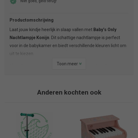
Niet goed, geld terug!
Productomschrijving
Laat jouw kindje heerlijk in slaap vallen met
Baby’s Only
Nachtlampje Konijn
. Dit schattige nachtlampje is perfect
voor in de babykamer en biedt verschillende kleuren licht om
uit te kiezen.
Toon meer
Met één druk op de knop schakelt het nachtlampje tussen
vier verschillende kleuren en gaat het slaapliedje aan. Het
zachte en veilige siliconen materiaal maakt het nachtlampje
ideaal voor kinderen om mee te spelen en vast te houden.
Anderen kochten ook
Bovendien kan het konijntje eenvoudig worden opgeladen via
de handige USB-aansluiting.
Het nachtlampje heeft een handig formaat van 11 x 11 x 16
cm en is gemakkelijk mee te nemen, bijvoorbeeld op vakantie
of tijdens logeerpartijen. Door het energiezuinige ontwerp