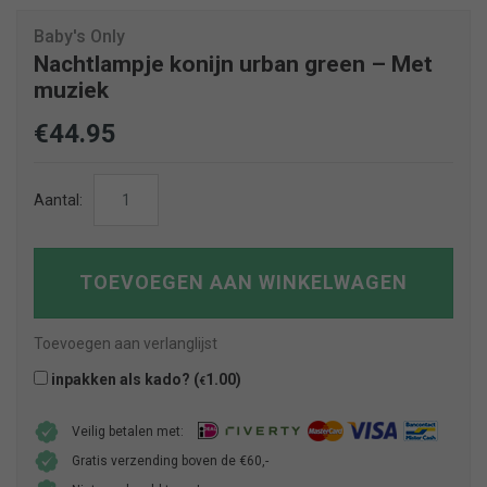
Baby's Only
Nachtlampje konijn urban green – Met
muziek
€
44.95
Nachtlampje
Aantal:
konijn
urban
green
TOEVOEGEN AAN WINKELWAGEN
-
Met
Toevoegen aan verlanglijst
muziek
inpakken als kado? (
1.00
)
€
aantal
Veilig betalen met:
Gratis verzending boven de €60,-