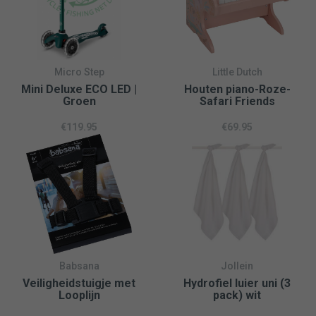
gaat het lampje tot wel acht uur mee op één lading, waardoor
jouw kindje de hele nacht kan genieten van de zachte en
rustgevende verlichting.
Met het siliconen nachtlampje in de vorm van een konijntje
Micro Step
Little Dutch
creëer je een veilige en geruststellende omgeving voor jouw
Mini Deluxe ECO LED |
Houten piano-Roze-
Groen
Safari Friends
kindje. Het perfecte cadeau voor elke ouder die op zoek is
naar een praktisch en liefdevol cadeau voor hun kleintje.
€
119.95
€
69.95
Nachtlamp gemaakt van BPA-vrije Siliconen – Oplaadbaar
met bijgeleverde USB-aansluiting – Bevat functie voor
slaapliedje
Babsana
Jollein
Veiligheidstuigje met
Hydrofiel luier uni (3
Looplijn
pack) wit