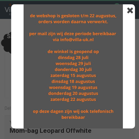
0
GRATIS VERZENDING BOVEN DE €60,-
Sale
Delen
Your Wishes
Mom-bag Leopard Offwhite