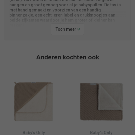
hangen en groot genoeg voor al je babyspullen. De tas is
met hand gemaakt en voorzien van een handig
binnenzakje, een echt leren label en drukknoopjes aan
beide zijkanten waardoor je hem groter of kleiner kan
maken!
Toon meer
● Size: Breedte 61 cm x Hoogte 45 cm
● Extra ruimte bij het openen van de pushbuttons aan de
zijkanten
Anderen kochten ook
● 67% Polyester / 20% Rayon / 10% Nylon / 3% Spandex
● Hand wash 30°
● Lay Flat to dry
● Mom knows best!
Baby's Only
Baby's Only