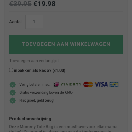
€
39.95
€
19.98
Mom-
Aantal:
bag
Leopard
Offwhite
TOEVOEGEN AAN WINKELWAGEN
aantal
Toevoegen aan verlanglijst
inpakken als kado? (
1.00
)
€
Veilig betalen met:
Gratis verzending boven de €60,-
Niet goed, geld terug!
Productomschrijving
Deze Mommy Tote Bag is een musthave voor elke mama
(to be)! Dit model is ideaal om aan de kinderwagen te