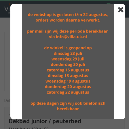
0
GRATIS VERZENDING BOVEN DE €60,-
Delen
Jollein
Dekbed junior / peuterbed