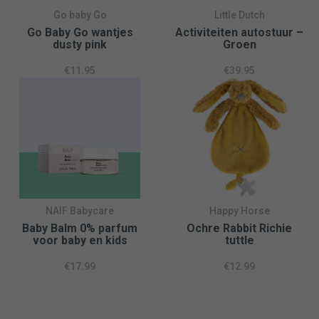
heeft. Slaapzakken zijn tot 110 cm in onze collectie
Go baby Go
Little Dutch
Go Baby Go wantjes
Activiteiten autostuur –
verkrijgbaar en een zomerse slaapzak is voldoende.
dusty pink
Groen
€
11.95
€
39.95
Wasinstructies
Fijn wassen op 60°C
Niet strijken
Niet in de droger drogen
Niet stomen
NAIF Babycare
Happy Horse
Baby Balm 0% parfum
Ochre Rabbit Richie
voor baby en kids
tuttle
€
17.99
€
12.99