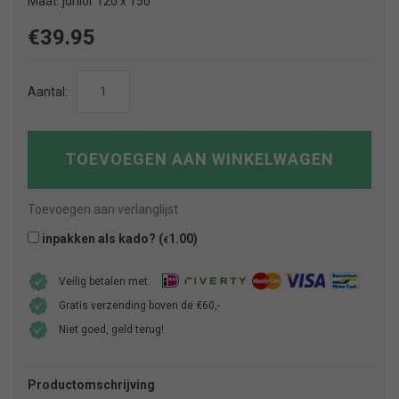
Maat: junior 120 x 150
€
39.95
Dekbed
Aantal:
junior
/
peuterbed
TOEVOEGEN AAN WINKELWAGEN
aantal
Toevoegen aan verlanglijst
inpakken als kado? (
1.00
)
€
Veilig betalen met:
Gratis verzending boven de €60,-
Niet goed, geld terug!
Productomschrijving