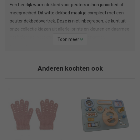
Een heerlijk warm dekbed voor peuters in hun juniorbed of
meegroeibed. Dit witte dekbed maak je compleet met een
peuter dekbedovertrek. Deze is niet inbegrepen. Je kunt uit
onze collectie kiezen uit allerlei prints en kleuren en daarmee
het helemaal passend maken in de kinderkamer.
Toon meer
Formaat
Het formaat van het dekbed is 120 x 150 cm.
Materiaal
Anderen kochten ook
100% katoen met polyester vulling.
TOG-waarde
Dit peuterdekbed heeft TOG waarde van 4.0
Jouw peuter zal inmiddels oud genoeg zijn om ook zelf te
kunnen aangeven dat hij het te koud of te warm heeft. Voor
de nachtrust is een peuterslaapzak ook nog steeds heel fijn.
Daarmee zorg je ervoor dat het niet afkoelt -en dus wakker
wordt- als het al dromend het dekbed van zich afgeschopt