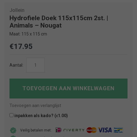
Jollein
Hydrofiele Doek 115x115cm 2st. |
Animals – Nougat
Maat: 115 x 115 cm
€
17.95
Hydrofiele
Aantal:
Doek
115x115cm
2st.
TOEVOEGEN AAN WINKELWAGEN
|
Animals
Toevoegen aan verlanglijst
-
inpakken als kado? (
1.00
)
€
Nougat
aantal
Veilig betalen met: