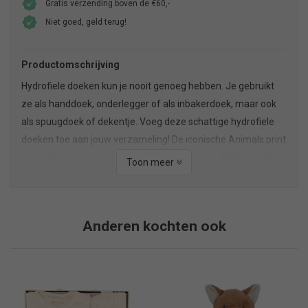
Gratis verzending boven de €60,-
Niet goed, geld terug!
Productomschrijving
Hydrofiele doeken kun je nooit genoeg hebben. Je gebruikt
ze als handdoek, onderlegger of als inbakerdoek, maar ook
als spuugdoek of dekentje. Voeg deze schattige hydrofiele
doeken toe aan jouw verzameling! De iconische Animals print
zie je all-over op deze doeken. Verkrijgbaar in 70×70 cm (3-
Toon meer
pack) en 115×115 cm (2-pack). Natuurlijk gemaakt van het
zachtste katoen en verkrijgbaar in Nougat en Olive Green.
Anderen kochten ook