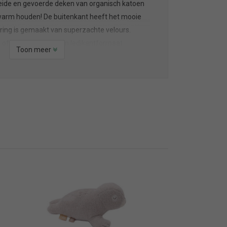
reide en gevoerde deken van organisch katoen
 warm houden! De buitenkant heeft het mooie
oering is gemaakt van superzachte velours.
je of kinderwagen en in ledikantformaat.
Toon meer
 Deze deken is verkrijgbaar in de kleur Leaf
. Tip!
den getest op de zogeheten TOG-waarde. Deze
eken heeft een TOG-waarde van 2.0 en dat is
s vaak lekker ingepakt in kleertjes of een
rt perfect met deze deken.
en past daarmee in het wiegje. Het formaat
eel geschikt als deken voor in het ledikantje
 van 100% organisch katoen (GOTS) en
te velours.