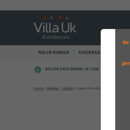
NIEUW BINNEN
KINDERKAMER
SLA
BEZOEK ONZE WINKEL IN LISSE
Home
/
Merken
/
Jollein
/ Deken Pure Knit Velvet Biscuit