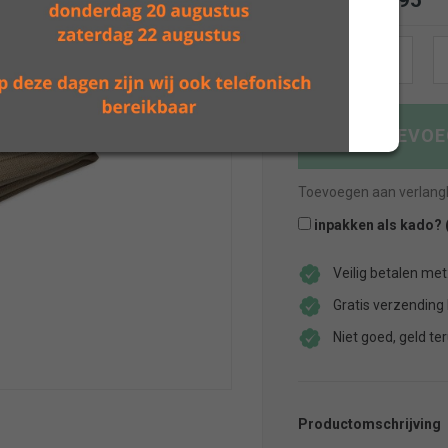
Vanaf
39.95
€
Deken
Aantal:
Pure
Knit
Velvet
TOEVOE
Biscuit
aantal
Toevoegen aan verlangli
inpakken als kado? 
Veilig betalen met
Gratis verzending
Niet goed, geld ter
Productomschrijving