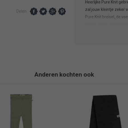
Heerlijke Pure Knit geb
zal jouw kleintje zeker
Delen
Pure Knit breisel, de v
Ideaal voor in het wieg
Voor welke kleur ga jij?
Green, Biscuit en Nougat
Al onze producten wor
gebreide en gevoerde d
handig want je kleintje i
Anderen kochten ook
slaapzak. Dat combinee
De deken is 75×100 cm 
ledikant 100×150 cm is h
Deze deken is gemaakt
gevoerd met super zach
Wasinstructies