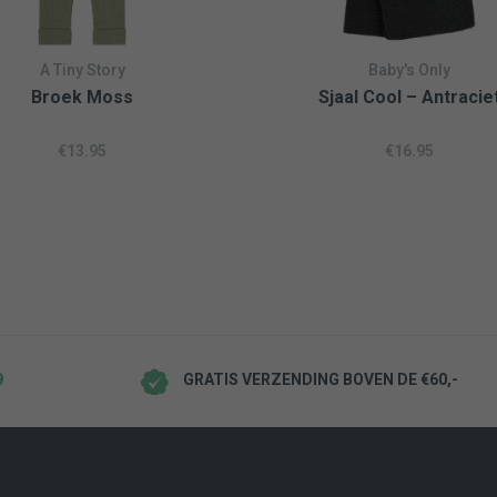
Je kunt de deken op 40 
drogen.De deken is gem
gaan pillen na het wasse
A Tiny Story
Baby's Only
Broek Moss
Sjaal Cool – Antracie
€
13.95
€
16.95
9
ISSE
GRATIS VERZENDING BOVEN DE €60,-