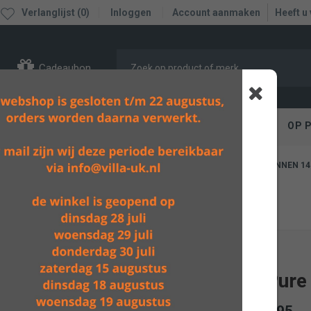
Verlanglijst (0)
Inloggen
Account aanmaken
Heeft u
Cadeaubon
PEN
IN BAD / VERZORGEN
ETEN, SPELEN, BOX
OP 
GRATIS VERZENDING BOVEN DE
RETOUR BINNEN 14
€60,-
Jollein
Deken Pure 