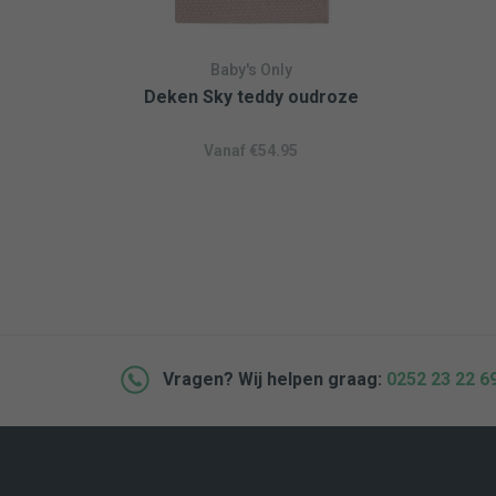
Baby's Only
Deken Sky teddy oudroze
Vanaf
€
54.95
Vragen? Wij helpen graag:
0252 23 22 6
 BETALEN MOGELIJK
BEZOEK ONZE WINKEL IN L