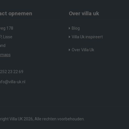
act opnemen
Over villa uk
eg 178
Blog
, Lisse
Villa Uk inspireert
and
Over Villa Uk
 maps
252 23 22 69
nfo@villa-uk.nl
ight Villa UK 2026, Alle rechten voorbehouden.