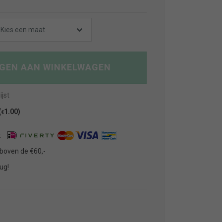
Kies een maat
GEN AAN WINKELWAGEN
jst
(
1.00
)
€
:
 boven de €60,-
ug!