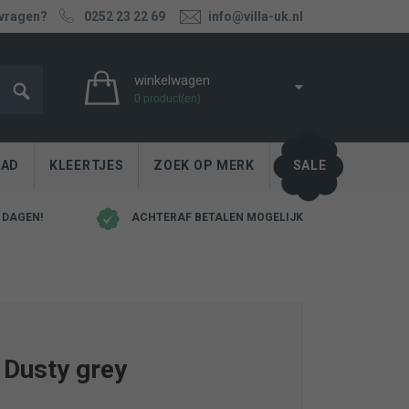
 vragen?
0252 23 22 69
info@villa-uk.nl
winkelwagen
0 product(en)
PAD
KLEERTJES
ZOEK OP MERK
SALE
 DAGEN!
ACHTERAF BETALEN MOGELIJK
 Dusty grey