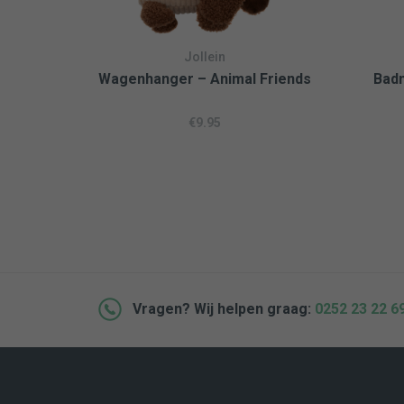
Jollein
Wagenhanger – Animal Friends
Badm
€
9.95
Vragen? Wij helpen graag:
0252 23 22 6
 BETALEN MOGELIJK
BEZOEK ONZE WINKEL IN L