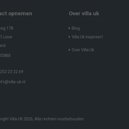
act opnemen
Over villa uk
eg 178
Blog
, Lisse
Villa Uk inspireert
and
Over Villa Uk
 maps
252 23 22 69
nfo@villa-uk.nl
ight Villa UK 2026, Alle rechten voorbehouden.