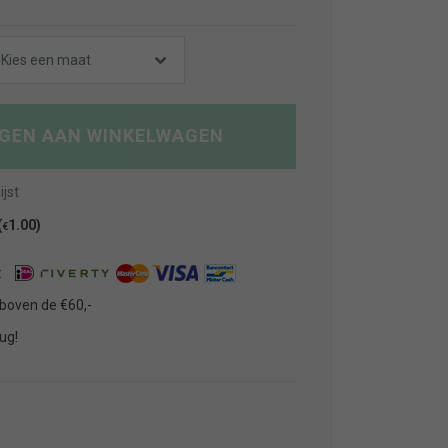
Kies een maat
GEN AAN WINKELWAGEN
jst
(
1.00
)
€
:
 boven de €60,-
ug!