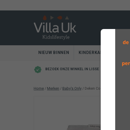
NIEUW BINNEN
KINDERKAMER
SLA
BEZOEK ONZE WINKEL IN LISSE
Home
/
Merken
/
Baby's Only
/ Deken Cozy Dusty grey