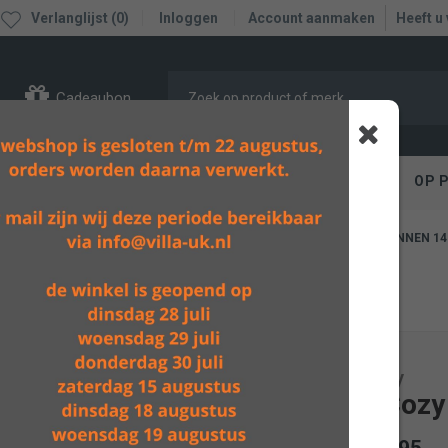
Verlanglijst (0)
Inloggen
Account aanmaken
Heeft u
Cadeaubon
PEN
IN BAD / VERZORGEN
ETEN, SPELEN, BOX
OP 
GRATIS VERZENDING BOVEN DE
RETOUR BINNEN 14
€60,-
Baby's Only
Deken Cozy