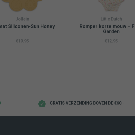
Jollein
Little Dutch
at Siliconen-Sun Honey
Romper korte mouw – F
Garden
€
19.95
€
12.95
9
ISSE
GRATIS VERZENDING BOVEN DE €60,-