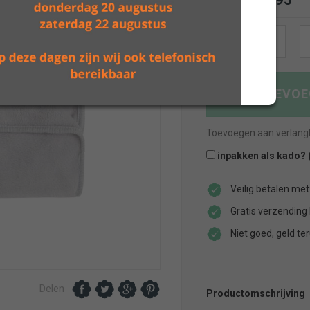
Vanaf
24.95
€
Deken
Aantal:
Cozy
Dusty
grey
TOEVOE
aantal
Toevoegen aan verlangli
inpakken als kado? 
Veilig betalen met
Gratis verzending
Niet goed, geld ter
Delen
Productomschrijving