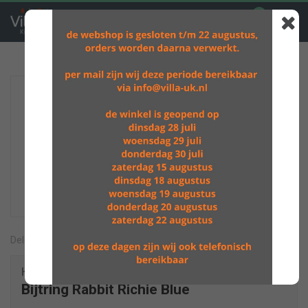
0
GRATIS VERZENDING BOVEN DE €60,-
Delen
Happy Horse
Bijtring Rabbit Richie Blue