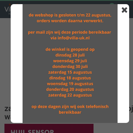
0
GRATIS VERZENDING BOVEN DE €60,-
zazu_wally_grijs_muzikale_babypro
wally-01_4_1