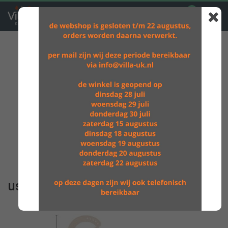
0
GRATIS VERZENDING BOVEN DE €60,-
usp_images-1080345_usp01