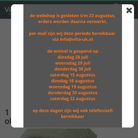
0
GRATIS VERZENDING BOVEN DE €60,-
1 1commodemandje Grain Knit
olive green1